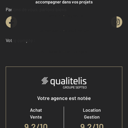
accompagner dans vos projets
Parlons de vous, parlons biens
Contacter l'agence
Demander une estimation
Votre compte :
Accéder à mon compte
Votre agence est notée
Achat
Location
Vente
Gestion
9,2
/
10
9,2/10