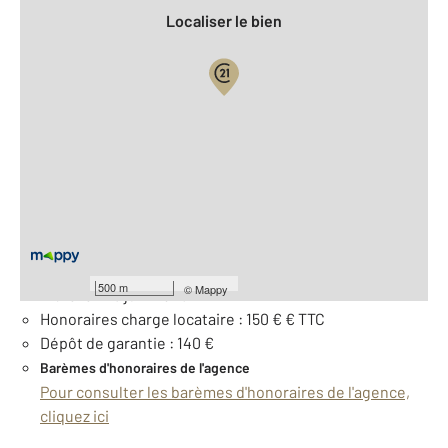
Localiser le bien
Vue globale
2
Surface totale : 12 m
À savoir
Loyer de base : 70 € par mois
Provision pour charges : 0.0 €
500 m
©
Mappy
Libre le : 29 juin 2026
Honoraires charge locataire : 150 € € TTC
Dépôt de garantie : 140 €
Barèmes d'honoraires de l'agence
Pour consulter les barèmes d'honoraires de l'agence,
cliquez ici