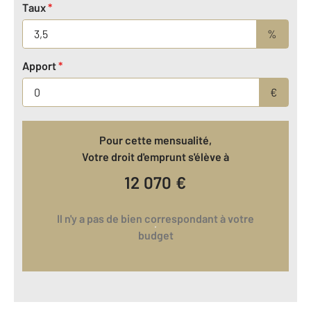
Taux
*
%
Apport
*
€
Pour cette mensualité,
Votre droit d'emprunt s'élève à
12 070
€
Il n'y a pas de bien correspondant à votre
budget