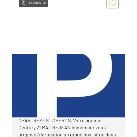
Exclusivité
CHARTRES 28
2
12 m
Ref : 28037
Parking à louer
65 €
par mois charges comprises
CHARTRES - ST CHERON. Votre agence
Century 21 MAITREJEAN Immobilier vous
propose à la location un grand box, situé dans