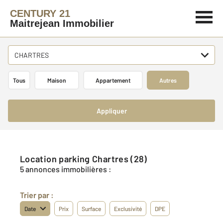
CENTURY 21
Maitrejean Immobilier
CHARTRES
Tous
Maison
Appartement
Autres
Appliquer
Location parking Chartres (28)
5 annonces immobilières :
Trier par :
Date
Prix
Surface
Exclusivité
DPE