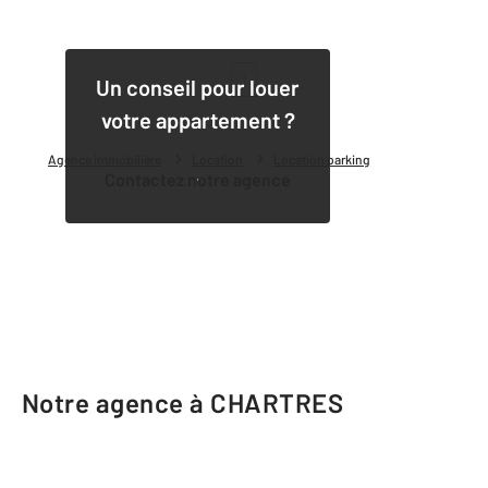
1
Un conseil pour louer
votre appartement ?
Agence immobilière
Location
Location parking
Contactez notre agence
Notre agence à CHARTRES