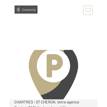
Exclusivité
CHARTRES 28
2
12 m
Ref : 27977
Parking à louer
60 €
par mois charges comprises
CHARTRES - ST CHERON. Votre agence