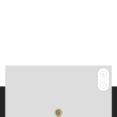
+
-
Parlons de vous, parlons biens