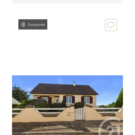
Exclusivité
DAMMARIE 28
2
83,48 m
, 5 pièces
Ref : 28263
Maison à vendre
220 000 €
Visiter le site dédié