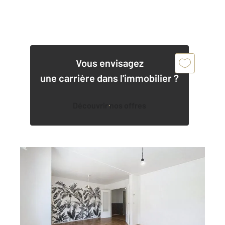
Vous envisagez
une carrière dans l'immobilier ?
Découvrir nos offres
CHARTRES 28
2
88,62 m
, 4 pièces
Ref : 26630
Appartement F4 à vendre
145 000 €