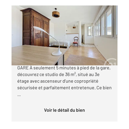
CHARTRES 28
2
36,26 m
, 1 pièce
Ref : 27909
Appartement Studio à vendre
89 000 €
STUDIO AVEC PARKING - 5 MIN A PIED DE LA
GARE À seulement 5 minutes à pied de la gare,
découvrez ce studio de 36 m², situé au 3e
étage avec ascenseur d'une copropriété
sécurisée et parfaitement entretenue. Ce bien
...
Voir le détail du bien