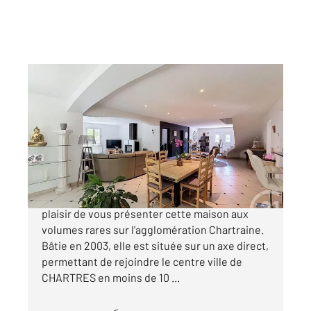
CHARTRES 28
2
265 m
, 6 pièces
Ref : 28227
Maison à vendre
599 000 €
MORANCEZ - EXCLUSIVITÉ Nous avons le
plaisir de vous présenter cette maison aux
volumes rares sur l'agglomération Chartraine.
Bâtie en 2003, elle est située sur un axe direct,
permettant de rejoindre le centre ville de
CHARTRES en moins de 10 ...