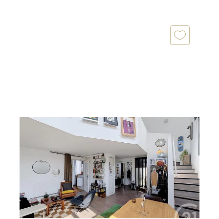
CHARTRES 28
2
65 m
, 3 pièces
Ref : 27886
Appartement Duplex à vendre
199 500 €
CHARTRES Gare - Vous ne pourrez être que