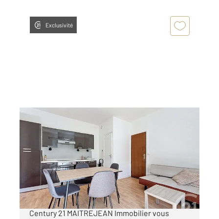
Exclusivité
CHARTRES 28
2
35,67 m
, 2 pièces
Ref : 26326
Appartement F2 à vendre
79 900 €
CHARTRES secteur Grands Prés Votre agence
Century 21 MAITREJEAN Immobilier vous