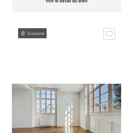
Voir le détail du bien
Exclusivité
CHARTRES 28
2
103,89 m
, 4 pièces
Ref : 6255
Appartement Triplex à vendre
239 500 €