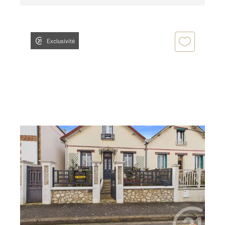
Exclusivité
CHARTRES 28
2
80 m
, 4 pièces
Ref : 27451
Maison à vendre
203 000 €
AGGLOMERATION - Proche Gare EN