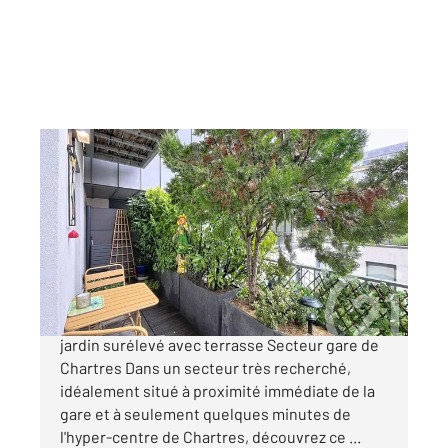
CHARTRES 28
2
26 m
, 1 pièce
Ref : 28109
Appartement F1 à vendre
106 000 €
CHARTRES/GARE Charmant studio en rez de
jardin surélevé avec terrasse Secteur gare de
Chartres Dans un secteur très recherché,
idéalement situé à proximité immédiate de la
gare et à seulement quelques minutes de
l'hyper-centre de Chartres, découvrez ce ...