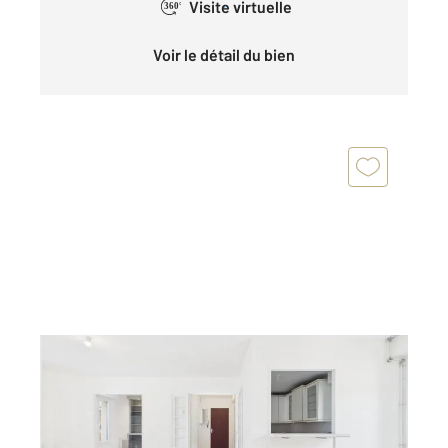
Visite virtuelle
360°
Voir le détail du bien
CHARTRES 28
2
81,74 m
, 5 pièces
Ref : 28170
Appartement F3 Bis à vendre