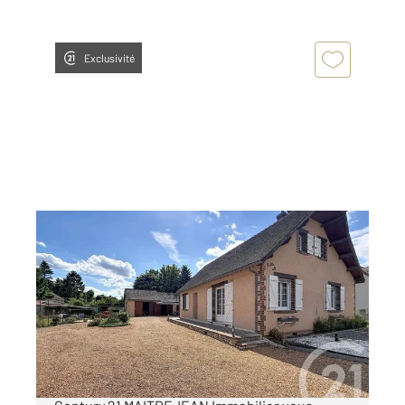
Exclusivité
JOUY 28
2
75 m
, 3 pièces
Ref : 27891
Maison à vendre
223 000 €
VALLÉE DE L'EURE - JOUY Votre agence