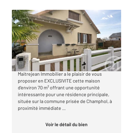
CHARTRES 28
2
71 m
, 4 pièces
Ref : 27561
Maison à vendre
164 900 €
Maison 3 chambres CHAMPHOL Century 21
Maitrejean Immobilier a le plaisir de vous
proposer en EXCLUSIVITE cette maison
d'environ 70 m² offrant une opportunité
intéressante pour une résidence principale,
située sur la commune prisée de Champhol, à
proximité immédiate ...
Voir le détail du bien