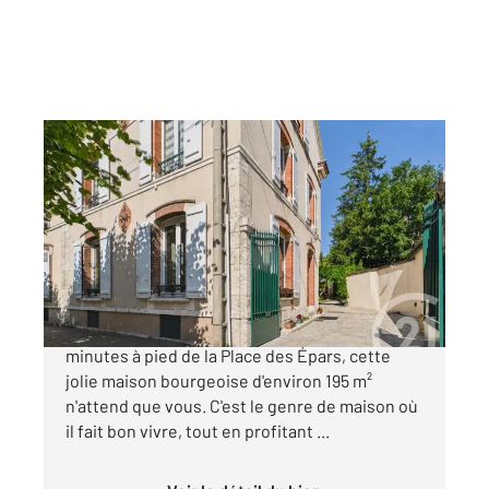
CHARTRES 28
2
194 m
, 8 pièces
Ref : 23427
Maison à vendre
699 000 €
CHARTRES - PROCHE ÉPARS A seulement 2
minutes à pied de la Place des Épars, cette
jolie maison bourgeoise d'environ 195 m²
n'attend que vous. C'est le genre de maison où
il fait bon vivre, tout en profitant ...