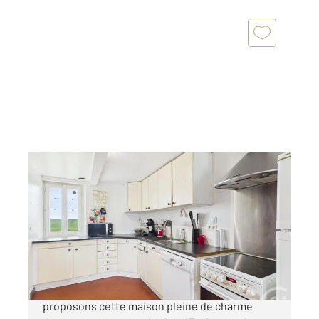
FONTAINE LA GUYON 28
2
143,88 m
, 4 pièces
Ref : 25995
Maison à vendre
207 000 €
SECTEUR FONTAINE LA GUYON Nous vous
proposons cette maison pleine de charme