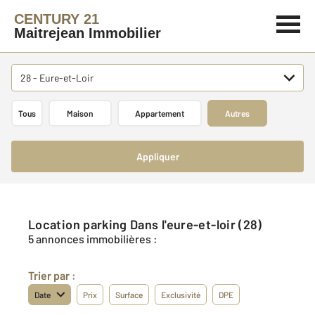
CENTURY 21
Maitrejean Immobilier
28 - Eure-et-Loir
Tous
Maison
Appartement
Autres
Appliquer
Location parking Dans l'eure-et-loir (28)
5 annonces immobilières :
Trier par :
Date
Prix
Surface
Exclusivité
DPE