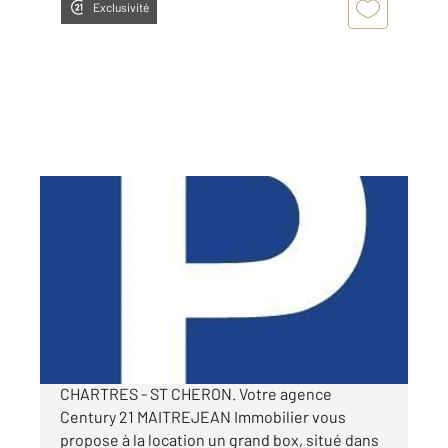
Exclusivité
CHARTRES 28
2
12 m
Ref : 28037
Parking à louer
65 €
par mois charges comprises
CHARTRES - ST CHERON. Votre agence
Century 21 MAITREJEAN Immobilier vous
propose à la location un grand box, situé dans