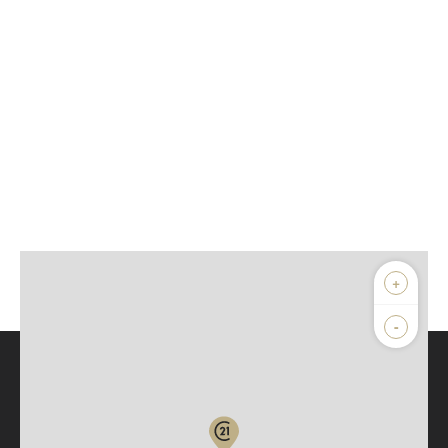
+
-
Parlons de vous, parlons biens