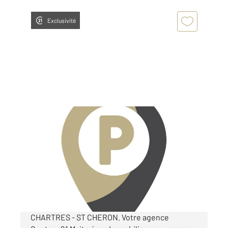
Exclusivité
CHARTRES 28
2
12 m
Ref : 27977
Parking à louer
60 €
par mois charges comprises
CHARTRES - ST CHERON. Votre agence