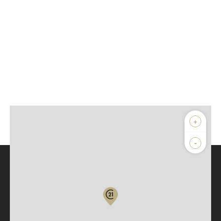
+
-
Parlons de vous, parlons biens
Votre compte :