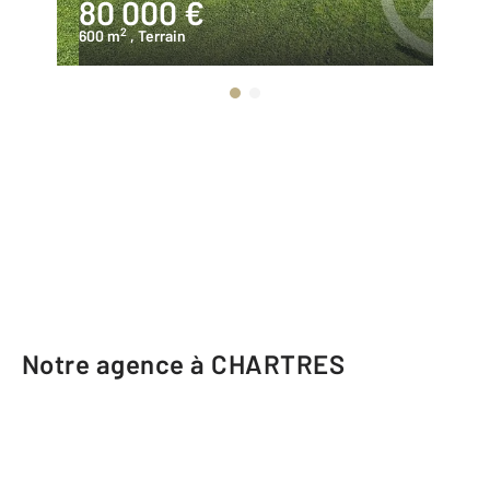
80 000 €
7
2
600 m
, Terrain
60
Notre agence à CHARTRES