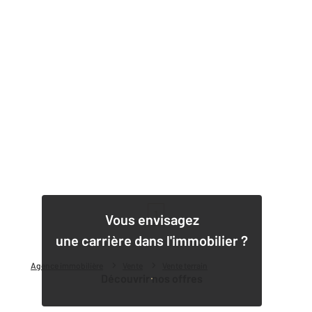
1
Vous envisagez
une carrière dans l'immobilier ?
Agence immobilière
Vente
Vente terrain
Découvrir nos offres