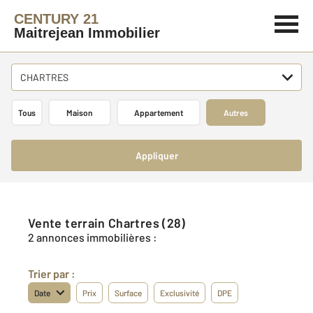
CENTURY 21
Maitrejean Immobilier
CHARTRES
Tous
Maison
Appartement
Autres
Appliquer
Vente terrain Chartres (28)
2 annonces immobilières :
Trier par :
Date
Prix
Surface
Exclusivité
DPE