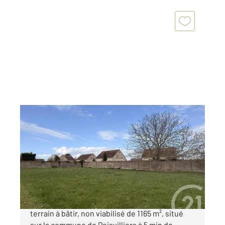
CHARTRES 28
2
1165 m
Ref : 27696
Terrain à vendre
55 000 €
Terrain à bâtir Votre agence vous propose ce
terrain à bâtir, non viabilisé de 1165 m², situé
sur la commune de Poisvilliers à 5 min de