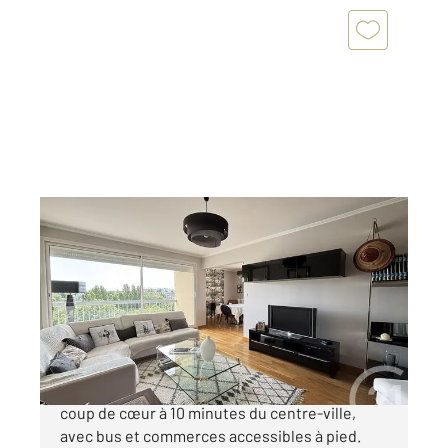
CHARTRES 28
2
101,40 m
, 5 pièces
Ref : 28247
Appartement F5 à vendre
199 500 €
CHARTRES Collège Sainte-Marie Appartement
coup de cœur à 10 minutes du centre-ville,
avec bus et commerces accessibles à pied.