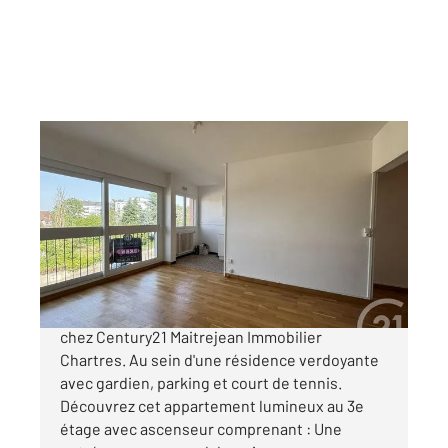
CHARTRES 28
2
44 m
, 2 pièces
Ref : 21670
Appartement F2 à vendre
105 000 €
CHARTRES - BORD DE L'EURE Uniquement
chez Century21 Maitrejean Immobilier
Chartres. Au sein d'une résidence verdoyante
avec gardien, parking et court de tennis.
Découvrez cet appartement lumineux au 3e
étage avec ascenseur comprenant : Une