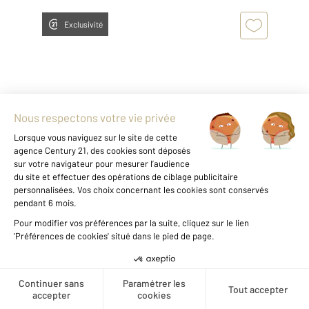
Exclusivité
CHARTRES 28
2
33,89 m
, 1 pièce
Ref : 27556
Appartement T1 à vendre
75 000 €
Visiter le site dédié
CHARTRES GRANDES FILLES DIEU Grand
Créer une alerte
studio loué. Situé en rez-de-jardin d'une