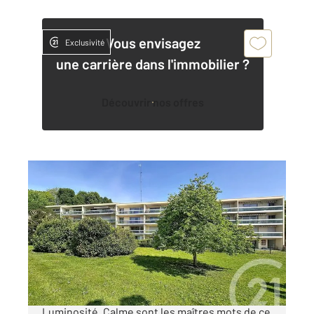
Vous envisagez
Exclusivité
une carrière dans l'immobilier ?
Découvrir nos offres
CHARTRES 28
2
81 m
, 4 pièces
Ref : 27721
Appartement F4 à vendre
179 000 €
LUISANT - EXCLUSIVITÉ Résidence sécurisée,
Luminosité, Calme sont les maîtres mots de ce