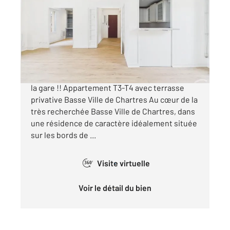
81,74 m
, 5 pièces
Ref : 28170
Appartement F3 Bis à vendre
219 000 €
CHARTRES BASSE VILLE - 10 minutes a pied de
la gare !! Appartement T3-T4 avec terrasse
privative Basse Ville de Chartres Au cœur de la
très recherchée Basse Ville de Chartres, dans
une résidence de caractère idéalement située
sur les bords de ...
Visite virtuelle
360°
Voir le détail du bien