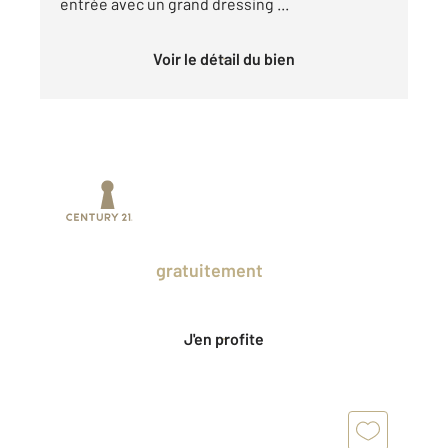
entrée avec un grand dressing ...
Voir le détail du bien
Prenez un temps d'avance sur le marché
en profitant
gratuitement
des Ventes
Privées CENTURY 21.
J'en profite