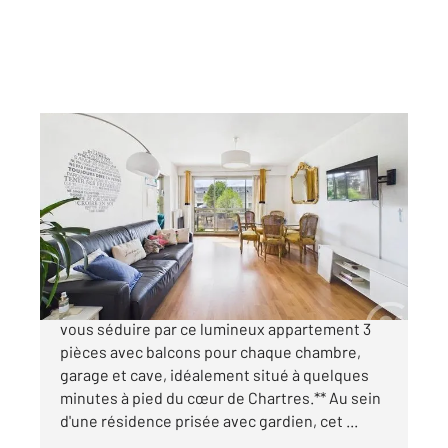
CHARTRES 28
2
71 m
, 3 pièces
Ref : 28361
Appartement F3 à vendre
249 500 €
CHARTRES Quartier Préfecture / Gare Laissez-
vous séduire par ce lumineux appartement 3
pièces avec balcons pour chaque chambre,
garage et cave, idéalement situé à quelques
minutes à pied du cœur de Chartres.** Au sein
d'une résidence prisée avec gardien, cet ...