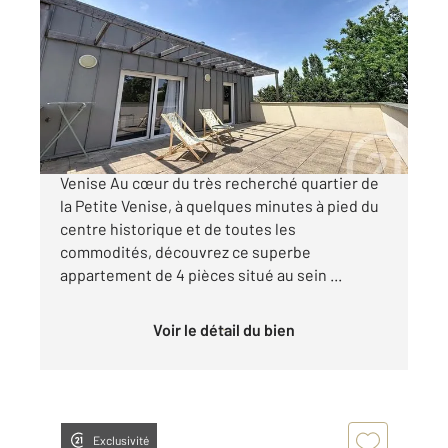
2
96,95 m
, 5 pièces
Ref : 28335
Appartement F4 à vendre
349 000 €
En EXCLUSIVITE à CHARTRES Quartier Petite
Venise Au cœur du très recherché quartier de
la Petite Venise, à quelques minutes à pied du
centre historique et de toutes les
commodités, découvrez ce superbe
appartement de 4 pièces situé au sein ...
Voir le détail du bien
Exclusivité