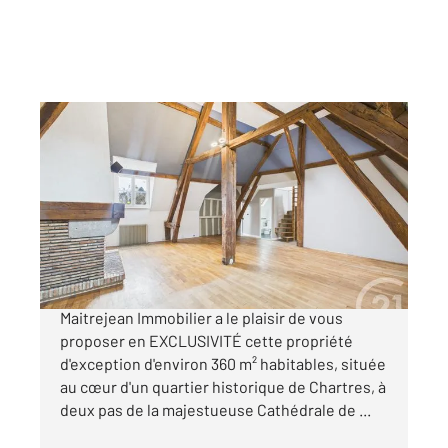
CHARTRES 28
2
360 m
, 9 pièces
Ref : 27915
Appartement F10 à vendre
624 900 €
CHARTRES CATHEDRALE Century 21
Maitrejean Immobilier a le plaisir de vous
proposer en EXCLUSIVITÉ cette propriété
d'exception d'environ 360 m² habitables, située
au cœur d'un quartier historique de Chartres, à
deux pas de la majestueuse Cathédrale de ...