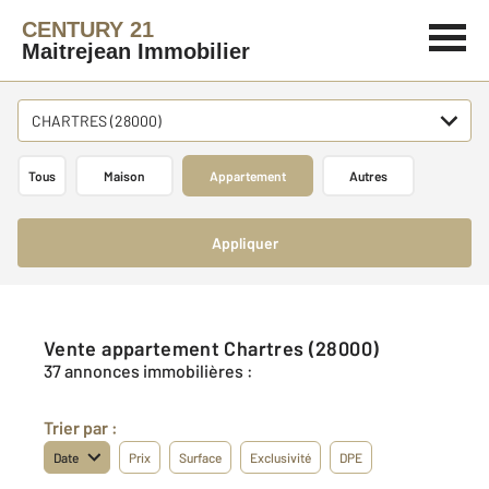
CENTURY 21
Maitrejean Immobilier
CHARTRES (28000)
Tous
Maison
Appartement
Autres
Appliquer
Vente appartement Chartres (28000)
37 annonces immobilières :
Trier par :
Date
Prix
Surface
Exclusivité
DPE