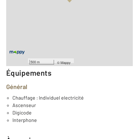
Vue globale
2
Surface totale : 51 m
2
Surface habitable : 51 m
Type d'appartement : F2
Étage : Rez-de-chaussée
Nombre de pièces : 2
[Voir le détail]
Année construction : 1989
500 m
©
Mappy
Équipements
Général
Chauffage : Individuel electricité
Ascenseur
Digicode
Interphone