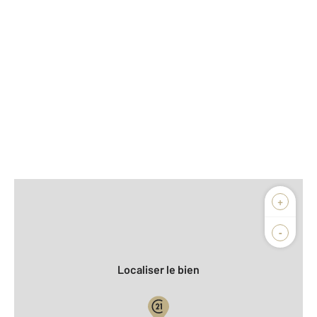
Afficher sur la carte :
+
Agence
Biens vendus
-
Localiser le bien