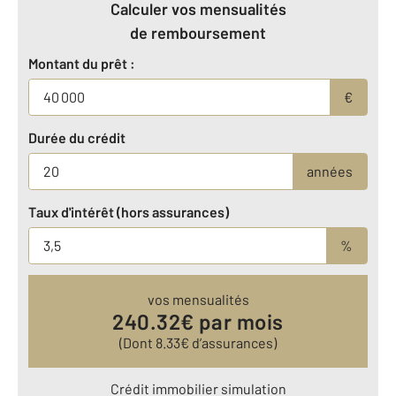
Calculer vos mensualités
de remboursement
Montant du prêt :
€
Durée du crédit
années
Taux d'intérêt (hors assurances)
%
vos mensualités
240.32
€ par mois
(Dont
8.33
€ d’assurances)
Crédit immobilier simulation