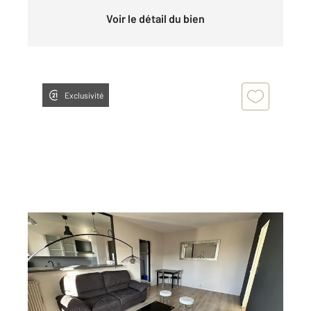
Voir le détail du bien
Exclusivité
CHARTRES 28
2
46,28 m
, 2 pièces
Ref : 28377
Appartement F2 à louer
640 €