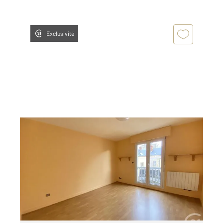
Exclusivité
CHARTRES 28
2
23,38 m
, 1 pièce
Ref : 28195
Appartement F1 à louer
390 €
par mois charges comprises