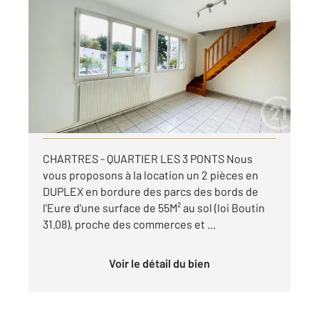
CHARTRES 28
2
31,08 m
, 2 pièces
Ref : 28013
Appartement Duplex à louer
575 €
par mois charges comprises
Visiter le site dédié
CHARTRES - QUARTIER LES 3 PONTS Nous
vous proposons à la location un 2 pièces en
DUPLEX en bordure des parcs des bords de
l'Eure d'une surface de 55M² au sol (loi Boutin
31.08), proche des commerces et ...
Voir le détail du bien