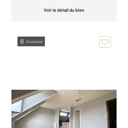
Voir le détail du bien
Exclusivité
CHARTRES 28
2
47 m
, 2 pièces
Ref : 27947
Appartement F2 à louer
540 €