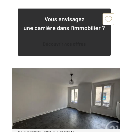
Vous envisagez
une carrière dans l'immobilier ?
Découvrir nos offres
CHARTRES 28
2
75,86 m
, 3 pièces
Ref : 28068
Appartement F3 à louer
800 €
par mois charges comprises