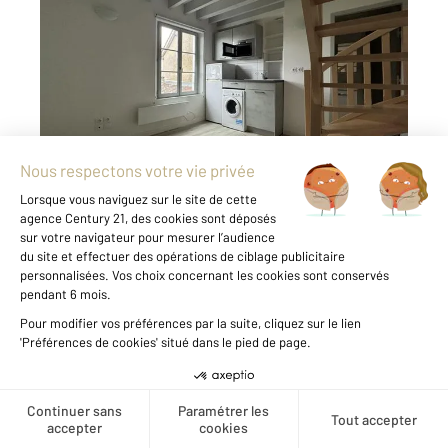
CHARTRES 28
2
19,89 m
, 2 pièces
Ref : 27919
Appartement T2 à louer
500 €
par mois charges comprises
CHARTRES - CATHEDRALE À louer : Superbe
duplex entièrement rénové à Chartres, idéal
pour une personne seule ou un jeune couple.
Situé au 2ème étage, cet appartement
lumineux offre un cadre de vie agréable avec
une cuisine équipée et aménagée, ainsi qu ...
Voir le détail du bien
Créer une alerte