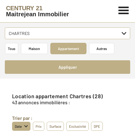
CENTURY 21
Maitrejean Immobilier
CHARTRES
Tous
Maison
Appartement
Autres
Appliquer
Location appartement Chartres (28)
43 annonces immobilières :
Trier par :
Date
Prix
Surface
Exclusivité
DPE