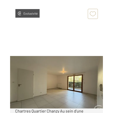
Exclusivité
CHARTRES 28
2
81 m
, 4 pièces
Ref : 28412
Appartement F4 à louer
1 190 €
par mois charges comprises
Chartres Quartier Chanzy Au sein d'une