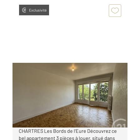
Exclusivité
CHARTRES 28
2
56,91 m
, 3 pièces
Ref : 27459
Appartement F3 à louer
835 €
par mois charges comprises
CHARTRES Les Bords de l'Eure Découvrez ce
bel appartement 3 pièces à louer, situé dans