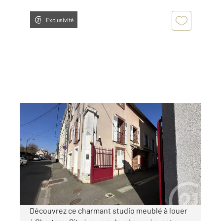
Exclusivité
CHARTRES 28
2
26,30 m
, 1 pièce
Ref : 28405
Appartement Studio à louer
480 €
par mois charges comprises
Découvrez ce charmant studio meublé à louer