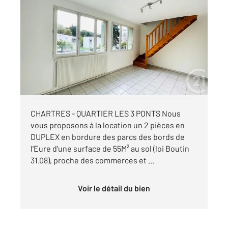
CHARTRES 28
2
31,08 m
, 2 pièces
Ref : 28013
Appartement Duplex à louer
575 €
par mois charges comprises
Visiter le site dédié
CHARTRES - QUARTIER LES 3 PONTS Nous
vous proposons à la location un 2 pièces en
DUPLEX en bordure des parcs des bords de
l'Eure d'une surface de 55M² au sol (loi Boutin
31.08), proche des commerces et ...
Voir le détail du bien