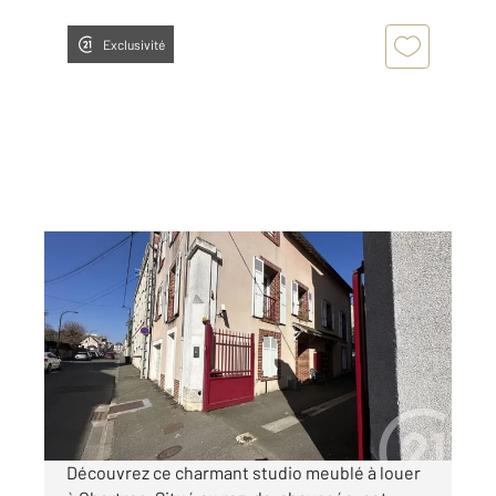
Exclusivité
CHARTRES 28
2
26,30 m
, 1 pièce
Ref : 28405
Appartement Studio à louer
480 €
par mois charges comprises
Découvrez ce charmant studio meublé à louer