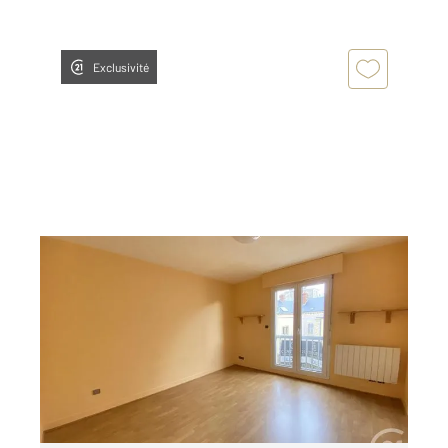
Exclusivité
CHARTRES 28
2
23,38 m
, 1 pièce
Ref : 28195
Appartement F1 à louer
390 €
par mois charges comprises