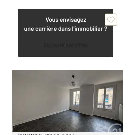
Vous envisagez
une carrière dans l'immobilier ?
Découvrir nos offres
CHARTRES 28
2
75,86 m
, 3 pièces
Ref : 28068
Appartement F3 à louer
800 €
par mois charges comprises