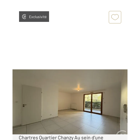
Exclusivité
CHARTRES 28
2
81 m
, 4 pièces
Ref : 28412
Appartement F4 à louer
1 190 €
par mois charges comprises
Chartres Quartier Chanzy Au sein d'une