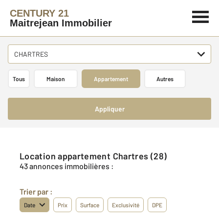
CENTURY 21
Maitrejean Immobilier
CHARTRES
Tous
Maison
Appartement
Autres
Appliquer
Location appartement Chartres (28)
43 annonces immobilières :
Trier par :
Date
Prix
Surface
Exclusivité
DPE