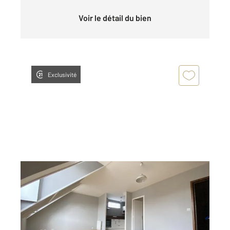
Voir le détail du bien
Exclusivité
CHARTRES 28
2
47 m
, 2 pièces
Ref : 27947
Appartement F2 à louer
540 €