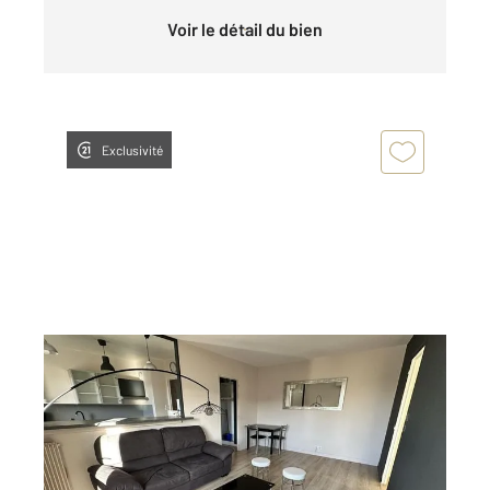
Voir le détail du bien
Exclusivité
CHARTRES 28
2
46,28 m
, 2 pièces
Ref : 28377
Appartement F2 à louer
640 €