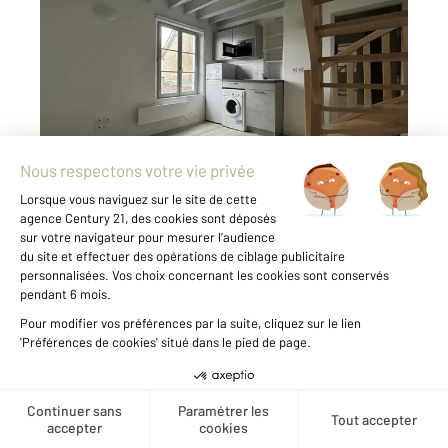
CHARTRES 28
2
19,89 m
, 2 pièces
Ref : 27919
Appartement T2 à louer
500 €
par mois charges comprises
CHARTRES - CATHEDRALE À louer : Superbe
duplex entièrement rénové à Chartres, idéal
pour une personne seule ou un jeune couple.
Situé au 2ème étage, cet appartement
lumineux offre un cadre de vie agréable avec
une cuisine équipée et aménagée, ainsi qu ...
Voir le détail du bien
Créer une alerte