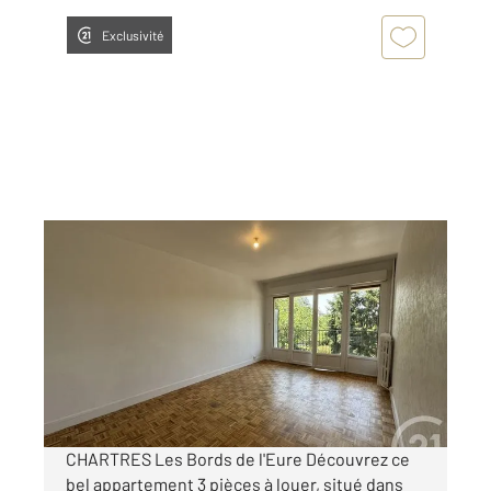
Exclusivité
CHARTRES 28
2
56,91 m
, 3 pièces
Ref : 27459
Appartement F3 à louer
835 €
par mois charges comprises
CHARTRES Les Bords de l'Eure Découvrez ce
bel appartement 3 pièces à louer, situé dans