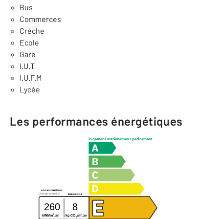
Bus
Commerces
Crèche
Ecole
Gare
I.U.T
I.U.F.M
Lycée
Les performances énergétiques
logement extrêmement performant
consommation
(énergie primaire)
émissions
260
8
2
2
kg CO
/m
.an
kWh/m
.an
2