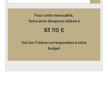
Pour cette mensualité,
Votre droit d'emprunt s'élève à
93 110
€
Voir les 11 biens correspondant à votre
budget