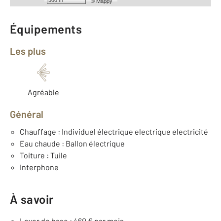
©
Mappy
Équipements
Les plus
Agréable
Général
Chauffage : Individuel électrique electrique electricité
Eau chaude : Ballon électrique
Toiture : Tuile
Interphone
À savoir
Loyer de base : 460 € par mois