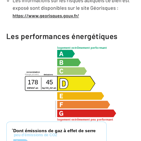
Les informations sur les risques auxquels ce bien est
exposé sont disponibles sur le site Géorisques :
https://www.georisques.gouv.fr/
Les performances énergétiques
logement extrêmement performant
consommation
(énergie primaire)
émissions
178
45
2
2
kWh/m
.an
kg CO
/m
.an
2
logement extrêmement peu performant
Dont émissions de gaz à effet de serre
*
peu d'émissions de CO2