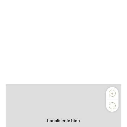
Afficher sur la carte :
+
Agence
Biens vendus
-
Localiser le bien