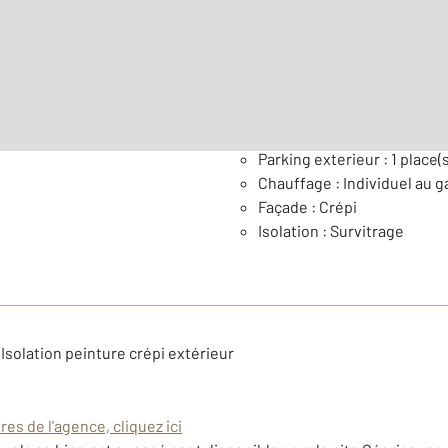
Nombre de pièces : 4
[Voi
Général
Parking exterieur : 1 place(s
Chauffage : Individuel au g
Façade : Crépi
Isolation : Survitrage
 Isolation peinture crépi extérieur
es de l'agence, cliquez ici