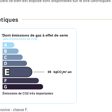
uels ce bien est exposé sont disponibles sur le site Géorisques 
étiques
Dont émissions de gaz à effet de serre
*
peu d'émissions de CO2
69
kgCO
/m
.an
2
2
Émissions de CO2 très importantes
ive : classe F.