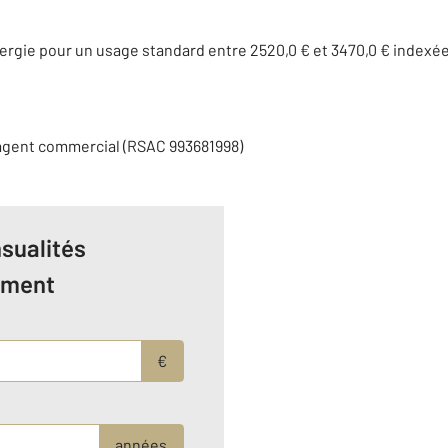
rgie pour un usage standard entre 2520,0 € et 3470,0 € indexé
 agent commercial (RSAC 993681998)
sualités
ement
€
années