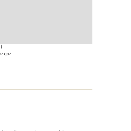
r le détail]
)
az gaz