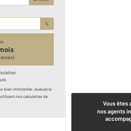
%
és
 mois
rances)
mulation
uls
n bien immobilier, évaluez la
utilisant nos calculettes de
Vous êtes 
nos agents i
accompagn