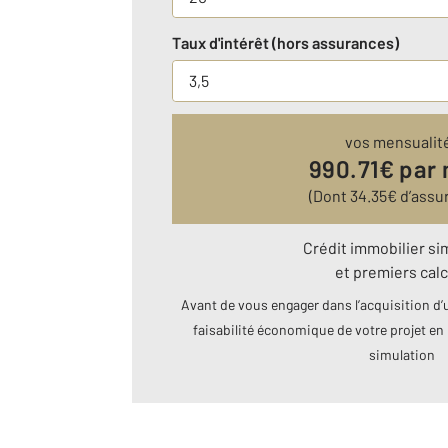
Taux d'intérêt (hors assurances)
vos mensualit
990.71
€ par
(Dont
34.35
€ d’assu
Crédit immobilier si
et premiers calc
Avant de vous engager dans l’acquisition d’u
faisabilité économique de votre projet en 
simulation