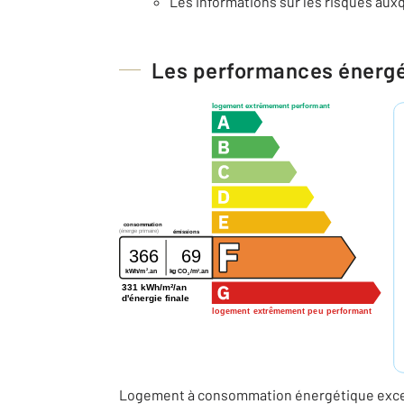
Les informations sur les risques auxq
Les performances énerg
logement extrêmement performant
consommation
(énergie primaire)
émissions
366
69
2
2
kWh/m
.an
kg CO
/m
.an
2
331 kWh/m²/an
d'énergie finale
logement extrêmement peu performant
Logement à consommation énergétique excess