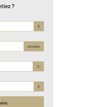
tiez ?
€
années
%
€
lité,