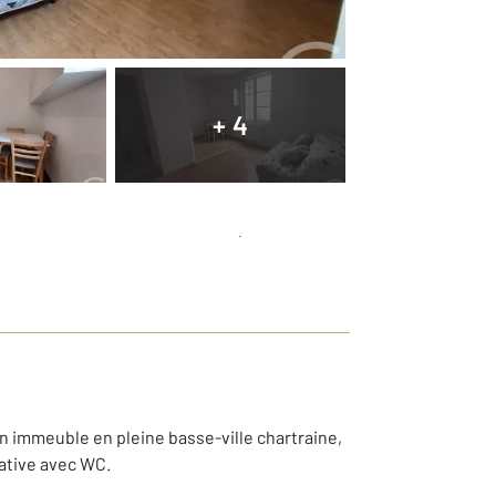
+ 4
Planifier une visite
et déposer un dossier
un immeuble en pleine basse-ville chartraine,
ative avec WC.