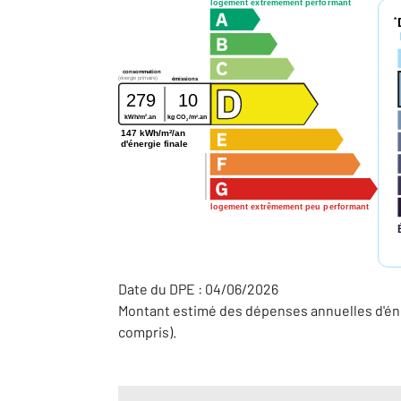
logement extrêmement performant
*
consommation
(énergie primaire)
émissions
279
10
2
2
kWh/m
.an
kg CO
/m
.an
2
147 kWh/m²/an
d'énergie finale
logement extrêmement peu performant
Date du DPE : 04/06/2026
Montant estimé des dépenses annuelles d'éne
compris).