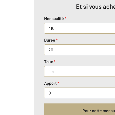
Et si vous ache
Mensualité
*
Durée
*
Taux
*
Apport
*
Pour cette mensua