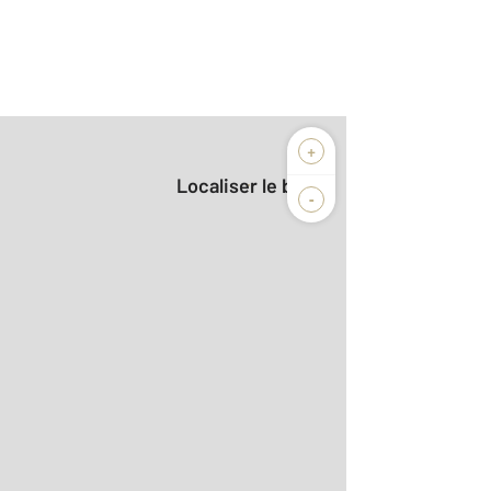
+
Localiser le bien
-
 le détail]
0