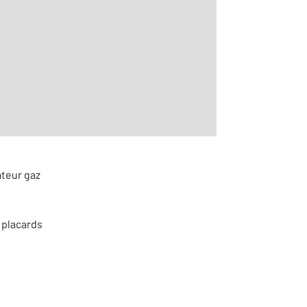
2
m
r le détail]
ateur gaz
 placards