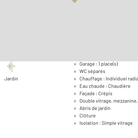
Surface habitable : 114,0 
Nombre de pièces : 5
[Voi
Général
Garage : 1 place(s)
WC séparés
Jardin
Chauffage : Individuel radi
Eau chaude : Chaudière
Façade : Crépis
Double vitrage, mezzanine,
Abris de jardin
Clôture
Isolation : Simple vitrage