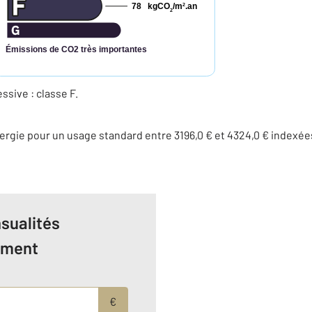
78
kgCO
/m
.an
2
2
Émissions de CO2 très importantes
ive : classe F.
rgie pour un usage standard entre 3196,0 € et 4324,0 € indexé
sualités
ement
€