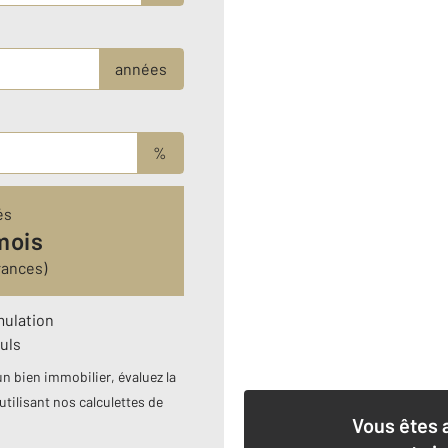
années
%
és
mois
rances)
mulation
uls
n bien immobilier, évaluez la
utilisant nos calculettes de
Vous êtes 