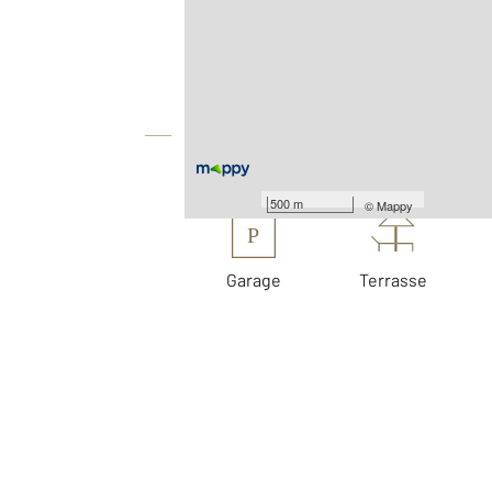
2
Surface totale : 115 m
2
Surface terrain : 326 m
Équipements
Les plus
500 m
©
Mappy
P
Garage
Terrasse