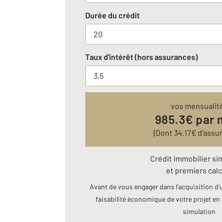
Durée du crédit
Taux d'intérêt (hors assurances)
vos mensualit
985.3
€ par 
(Dont
34.17
€ d’assu
Crédit immobilier si
et premiers calc
Avant de vous engager dans l’acquisition d’u
faisabilité économique de votre projet en 
simulation