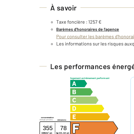
À savoir
Taxe foncière : 1257 €
Barèmes d'honoraires de l'agence
Pour consulter les barèmes d'honorair
Les informations sur les risques auxq
Les performances énerg
logement extrêmement performant
consommation
(énergie primaire)
émissions
355
78
2
2
kWh/m
.an
kg CO
/m
.an
2