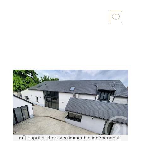
CHARTRES 28
2
325 m
, 10 pièces
Ref : 27986
Maison à vendre
789 000 €
CHARTRES - Maison d'architecte d'environ 200
m² | Esprit atelier avec immeuble indépendant