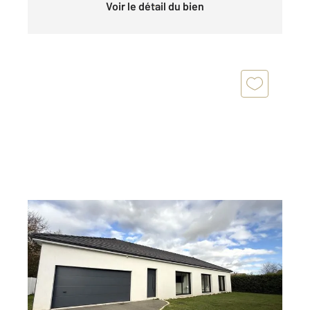
Voir le détail du bien
CHARTRES 28
2
123,50 m
, 5 pièces
Ref : 27162
Maison à vendre
379 900 €