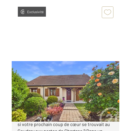
Exclusivité
CHARTRES 28
2
89,97 m
, 4 pièces
Ref : 27858
Maison à vendre
265 000 €
EXCLUSIVITE - LE COURDRAY - PLAIN PIED Et
si votre prochain coup de cœur se trouvait au
Coudray aux portes de Chartres ? Dans un