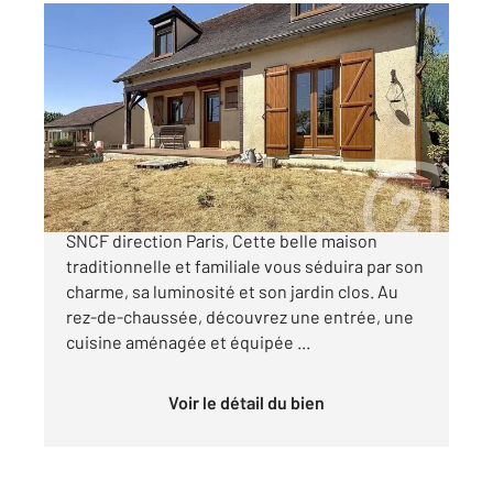
CHARTRES 28
2
103,62 m
, 5 pièces
Ref : 27759
Maison à vendre
240 000 €
CHARTRES - AMILLY A 15 min à pied de la gare
SNCF direction Paris, Cette belle maison
traditionnelle et familiale vous séduira par son
charme, sa luminosité et son jardin clos. Au
rez-de-chaussée, découvrez une entrée, une
cuisine aménagée et équipée ...
Voir le détail du bien