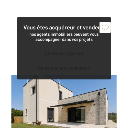
Vous êtes acquéreur et vendeur,
nos agents immobiliers peuvent vous
accompagner dans vos projets
Contacter l'agence
Demander une estimation
CHARTRES 28
2
160 m
, 5 pièces
Ref : 28389
Maison à vendre
349 000 €