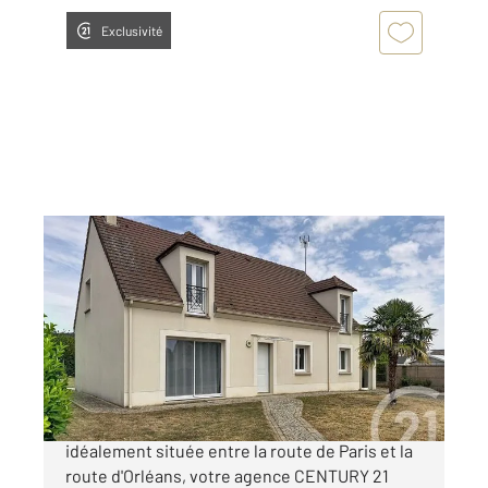
Exclusivité
CHARTRES 28
2
189,40 m
, 8 pièces
Ref : 27883
Maison à vendre
359 000 €
À seulement 10 minutes à l'est de Chartres,
idéalement située entre la route de Paris et la
route d'Orléans, votre agence CENTURY 21