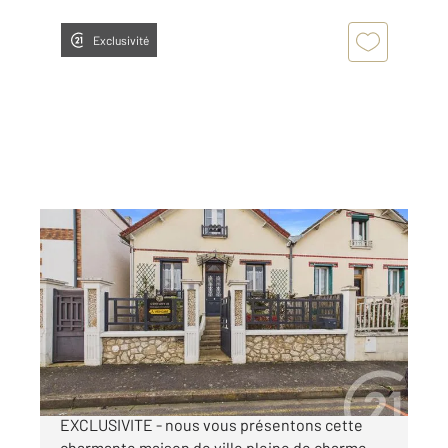
Exclusivité
CHARTRES 28
2
80 m
, 4 pièces
Ref : 27451
Maison à vendre
203 000 €
AGGLOMERATION - Proche Gare EN
EXCLUSIVITE - nous vous présentons cette
charmante maison de ville pleine de charme