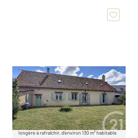
CHARTRES 28
2
130,50 m
, 6 pièces
Ref : 28065
Maison à vendre
195 000 €
SUD CHARTRES Venez découvrir cette jolie
longère à rafraîchir, d'environ 130 m² habitable