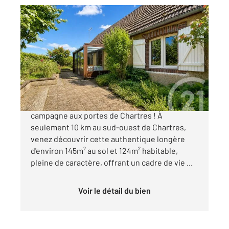
CHARTRES 28
2
145 m
, 5 pièces
Ref : 28128
Maison à vendre
249 900 €
EXCLUSIVITE - LONGERE Le charme de la
campagne aux portes de Chartres ! À
seulement 10 km au sud-ouest de Chartres,
venez découvrir cette authentique longère
d'environ 145m² au sol et 124m² habitable,
pleine de caractère, offrant un cadre de vie ...
Voir le détail du bien