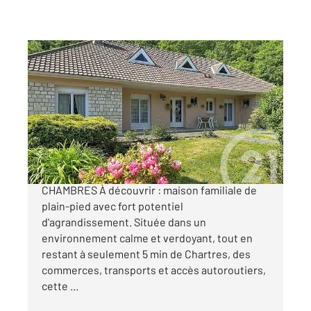
CHARTRES 28
2
130 m
, 6 pièces
Ref : 26107
Maison à vendre
335 000 €
COMMUNE APPRÉCIÉE - PLAIN PIED - 4
CHAMBRES À découvrir : maison familiale de
plain-pied avec fort potentiel
d'agrandissement. Située dans un
environnement calme et verdoyant, tout en
restant à seulement 5 min de Chartres, des
commerces, transports et accès autoroutiers,
cette ...