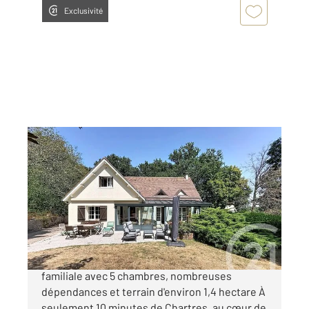
Exclusivité
CHARTRES 28
2
197 m
, 7 pièces
Ref : 28268
Maison à vendre
449 900 €
EXCLUSIVITÉ À 10 minutes de Chartres Maison
familiale avec 5 chambres, nombreuses
dépendances et terrain d'environ 1,4 hectare À
seulement 10 minutes de Chartres, au cœur de