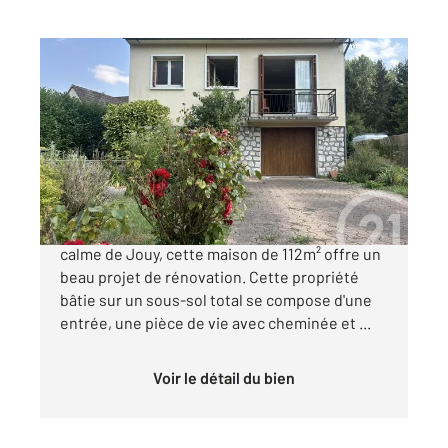
CHARTRES 28
2
112,11 m
, 4 pièces
Ref : 27864
Maison à vendre
195 000 €
JOUY - VALLEE DE L'EURE Nichée dans le
calme de Jouy, cette maison de 112m² offre un
beau projet de rénovation. Cette propriété
bâtie sur un sous-sol total se compose d'une
entrée, une pièce de vie avec cheminée et ...
Voir le détail du bien