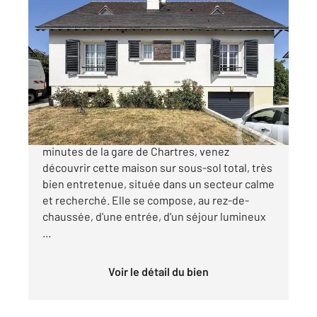
CHARTRES 28
2
136,40 m
, 6 pièces
Ref : 28082
Maison à vendre
269 900 €
AGGLOMERATION CHARTRES À seulement 10
minutes de la gare de Chartres, venez
découvrir cette maison sur sous-sol total, très
bien entretenue, située dans un secteur calme
et recherché. Elle se compose, au rez-de-
chaussée, d'une entrée, d'un séjour lumineux
...
Voir le détail du bien