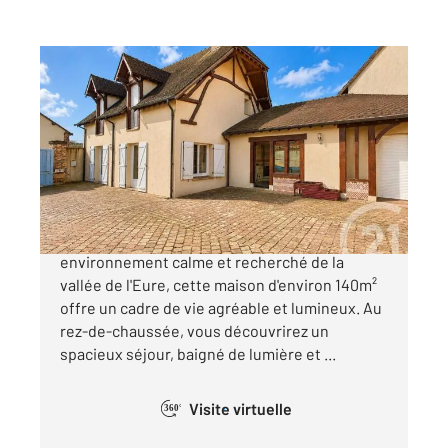
CHARTRES 28
2
132,68 m
, 5 pièces
Ref : 27219
Maison à vendre
319 000 €
SAINT PREST - EXCLUSIVITE Située dans un
environnement calme et recherché de la
vallée de l'Eure, cette maison d'environ 140m²
offre un cadre de vie agréable et lumineux. Au
rez-de-chaussée, vous découvrirez un
spacieux séjour, baigné de lumière et ...
Visite virtuelle
360°