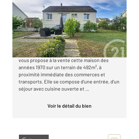
CHARTRES 28
2
89,80 m
, 4 pièces
Ref : 28319
Maison à vendre
225 000 €
AGGLOMÉRATION DE CHARTRES Votre agence
vous propose à la vente cette maison des
années 1970 sur un terrain de 492m², à
proximité immédiate des commerces et
transports. Elle se compose d'une entrée, d'un
séjour avec cuisine ouverte et ...
Voir le détail du bien