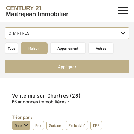
CENTURY 21
Maitrejean Immobilier
CHARTRES
Tous
Maison
Appartement
Autres
Appliquer
Vente maison Chartres (28)
66 annonces immobilières :
Trier par :
Date
Prix
Surface
Exclusivité
DPE