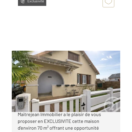
Exclusivité
CHARTRES 28
2
71 m
, 4 pièces
Ref : 27561
Maison à vendre
164 900 €
Maison 3 chambres CHAMPHOL Century 21
Maitrejean Immobilier a le plaisir de vous
proposer en EXCLUSIVITE cette maison
d'environ 70 m² offrant une opportunité