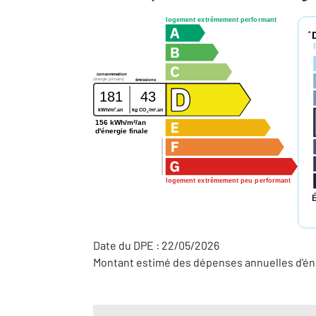
logement extrêmement performant
*
consommation
(énergie primaire)
émissions
181
43
2
2
kWh/m
.an
kg CO
/m
.an
2
156 kWh/m²/an
d'énergie finale
logement extrêmement peu performant
Date du DPE : 22/05/2026
Montant estimé des dépenses annuelles d'éne