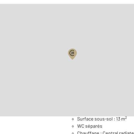
Biens vendus
Surface habitable : 144 m
Nombre de pièces : 5
[Voi
Général
2
Surface sous-sol : 13 m
WC séparés
Chauffage : Central radiate