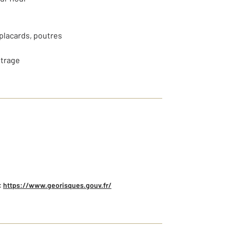
placards, poutres
itrage
:
https://www.georisques.gouv.fr/