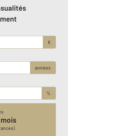
sualités
ement
€
années
%
és
 mois
rances)