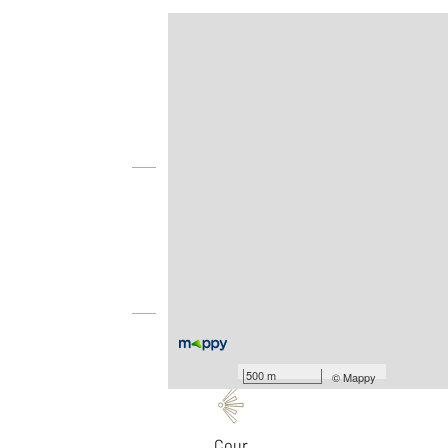
Afficher sur la carte :
Agence
Vue globale
2
Surface totale : 144 m
2
Surface terrain : 100 m
Équipements
Les plus
500 m
©
Mappy
Cour