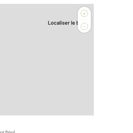
+
Localiser le bien
-
2
r le détail]
ur fioul