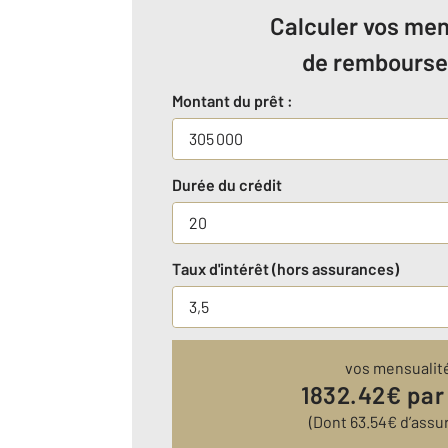
Calculer vos men
de rembours
Montant du prêt :
Durée du crédit
Taux d'intérêt (hors assurances)
vos mensualit
1832.42
€ par
(Dont
63.54
€ d’assu