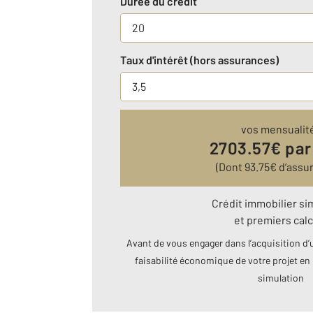
Durée du crédit
Taux d'intérêt (hors assurances)
vos mensualit
2703.57
€ par
(Dont
93.75
€ d’assu
Crédit immobilier si
et premiers calc
Avant de vous engager dans l’acquisition d’u
faisabilité économique de votre projet en 
simulation