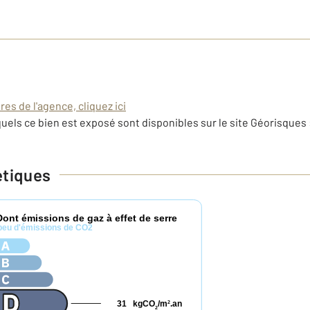
es de l'agence, cliquez ici
uels ce bien est exposé sont disponibles sur le site Géorisques 
étiques
Dont émissions de gaz à effet de serre
peu d'émissions de CO2
31
kgCO
/m
.an
2
2