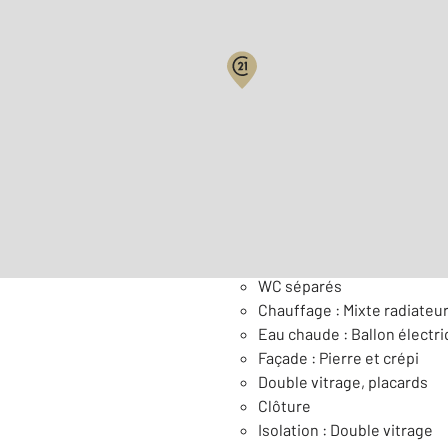
Surface habitable : 164,8 
Nombre de pièces : 8
[Voi
Général
WC séparés
Chauffage : Mixte radiateur 
Eau chaude : Ballon électr
Façade : Pierre et crépi
Double vitrage, placards
Clôture
Isolation : Double vitrage