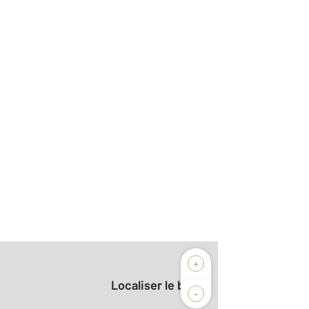
+
Localiser le bien
-