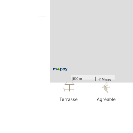
Vue globale
2
Surface totale : 167 m
2
Surface terrain : 243 m
Équipements
Les plus
500 m
©
Mappy
Terrasse
Agréable