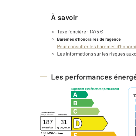
À savoir
Taxe foncière : 1475 €
Barèmes d'honoraires de l'agence
Pour consulter les barèmes d'honorair
Les informations sur les risques auxq
Les performances énerg
logement extrêmement performant
*
consommation
(énergie primaire)
émissions
187
31
2
2
kWh/m
.an
kg CO
/m
.an
2
159 kWh/m²/an