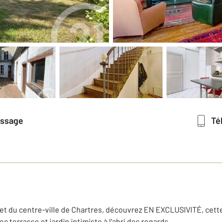
essage
T
 et du centre-ville de Chartres, découvrez EN EXCLUSIVITÉ, cett
c terrasse et jardin intimiste à l'abri des regards.