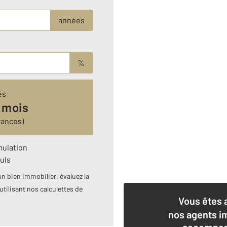
années
%
és
 mois
rances)
mulation
uls
n bien immobilier, évaluez la
utilisant nos calculettes de
Vous êtes 
nos agents i