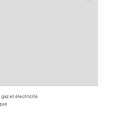
2
m
r le détail]
gaz et électricité
ique