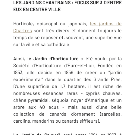
LES JARDINS CHARTRAINS : FOCUS SUR 3 D'ENTRE
EUX EN CENTRE VILLE
Horticole, épiscopal ou japonais,
les jardins de
Chartres
sont très divers et donnent toujours le
temps de se reposer et, souvent, une superbe vue
sur la ville et sa cathédrale.
Ainsi,
le Jardin d'horticulture
a été voulu par la
Société d’Horticulture d’Eure-et-Loir. Fondée en
1853, elle décide en 1856 de créer un "jardin
expérimental" dans le quartier des Grands Prés.
D'une superficie de 1,7 hectare, il est riche de
nombreuses essences rares - cyprès chauves,
chêne pyramidal, séquoia, noyer d'Amérique et un
arbre aux 40 écus - mais aussi d'une belle
collection de canards d'ornement (sarcelles,
carolins, mandarins ou canards siffleurs).
Le Jardin de Sakuraï,
créé entre 1964 et 1967, à