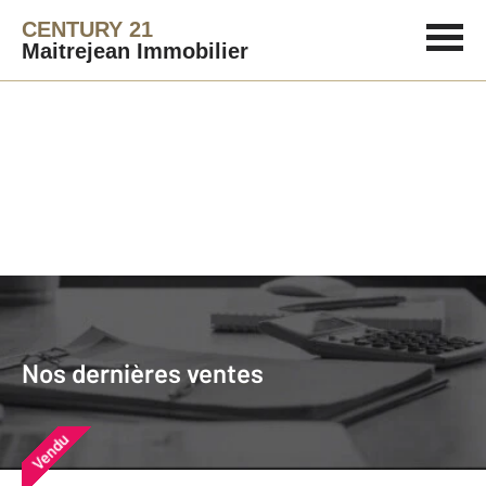
CENTURY 21
Maitrejean Immobilier
Agence immobilière
Vendre
Nos dernières ventes
Nos derniers biens vendus près de
Nos dernières ventes
chez vous
Vendu